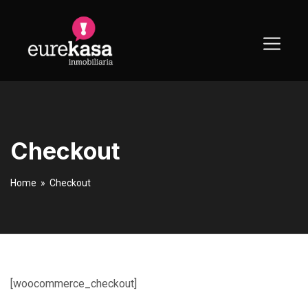
Skip
to
content
Checkout
Home
» Checkout
[woocommerce_checkout]