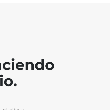
aciendo
io.
el sito y