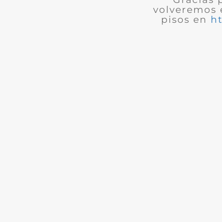
volveremos 
pisos en
h