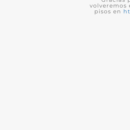
volveremos 
pisos en
h