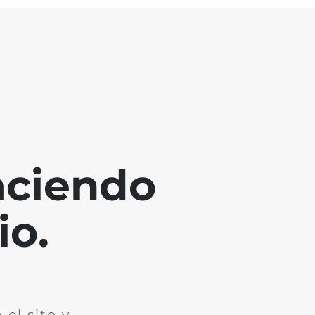
aciendo
io.
el sito y