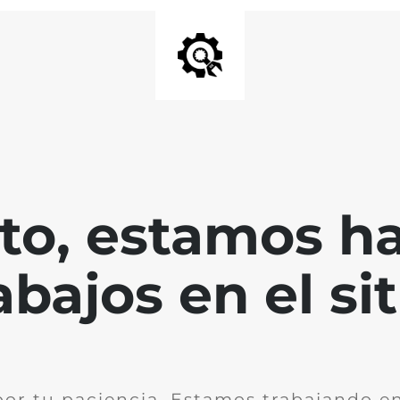
nto, estamos h
abajos en el sit
por tu paciencia. Estamos trabajando en 