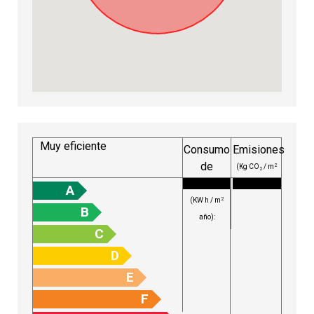
Muy eficiente
Consumo
Emisiones
de
2
(Kg CO
/ m
2
energía
año):
A
2
(KW h / m
B
año):
C
D
E
F