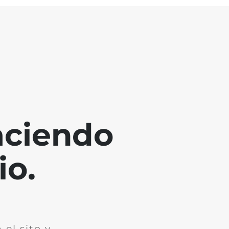
aciendo
io.
el sito y