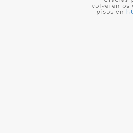
volveremos 
pisos en
h