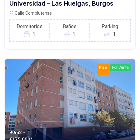
Universidad – Las Huelgas, Burgos
Calle Complutense
Dormitorios
Baños
Parking
1
1
1
Piso
For Venta
90m2 -
€
175.000/