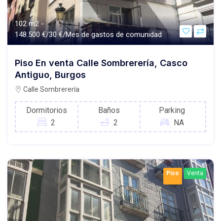
102 m2 -
148.500 €/30 €/Mes de gastos de comunidad
Piso En venta Calle Sombrerería, Casco
Antiguo, Burgos
Calle Sombrerería
Dormitorios
Baños
Parking
2
2
NA
Piso
Venta