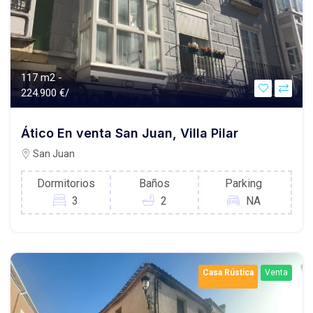
117 m2 -
224.900 €/
Ático En venta San Juan, Villa Pilar
San Juan
Dormitorios
Baños
Parking
3
2
NA
Casa Rústica
Venta