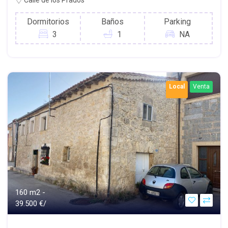
Dormitorios
Baños
Parking
3
1
NA
Local
Venta
160 m2 -
39.500 €/