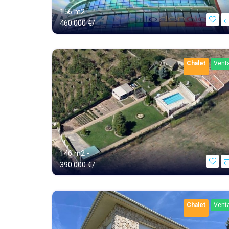
156 m2 -
460.000 €/
Chalet
Vent
146 m2 -
390.000 €/
Chalet
Vent