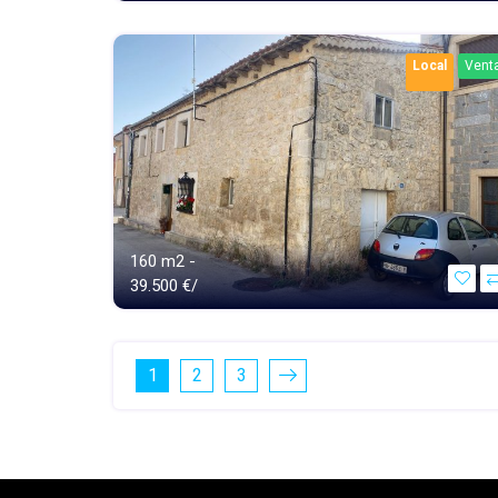
Local
Vent
160 m2 -
39.500 €/
1
2
3