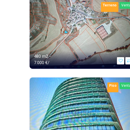
Terreno
Vent
480 m2 -
7.000 €/
Piso
Vent