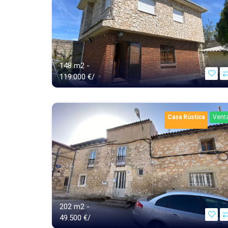
148 m2 -
119.000 €/
Casa Rústica
Vent
202 m2 -
49.500 €/