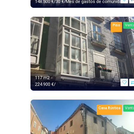
148.500 €/30 €/Mes de gastos de comunidad
Piso
Vent
117 m2 -
224.900 €/
Casa Rústica
Vent