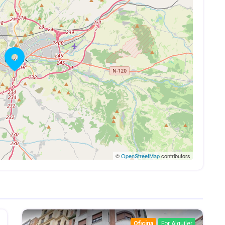
©
OpenStreetMap
contributors
Oficina
For Alquiler