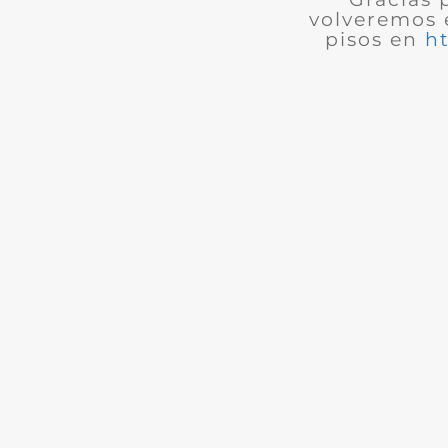
volveremos 
pisos en
h