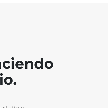
aciendo
io.
el sito y