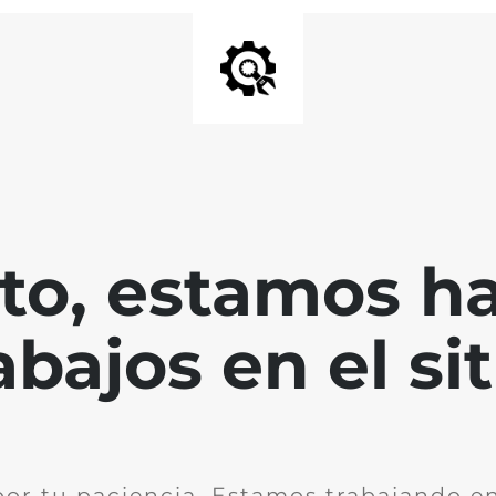
nto, estamos h
abajos en el sit
por tu paciencia. Estamos trabajando en 