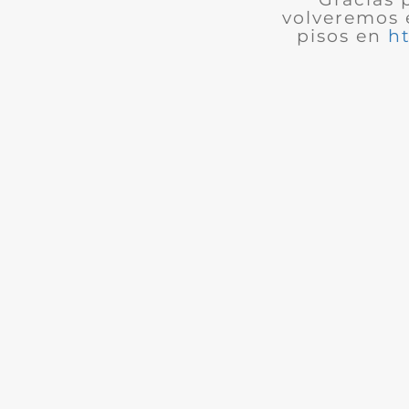
volveremos 
pisos en
h