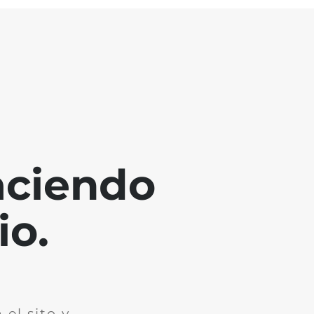
aciendo
io.
el sito y