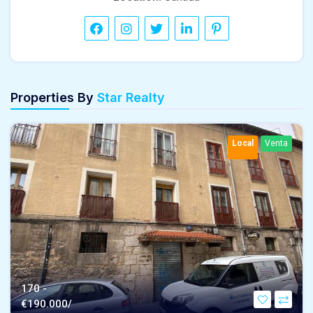
Properties By
Star Realty
Local
Venta
170 -
€
190.000/