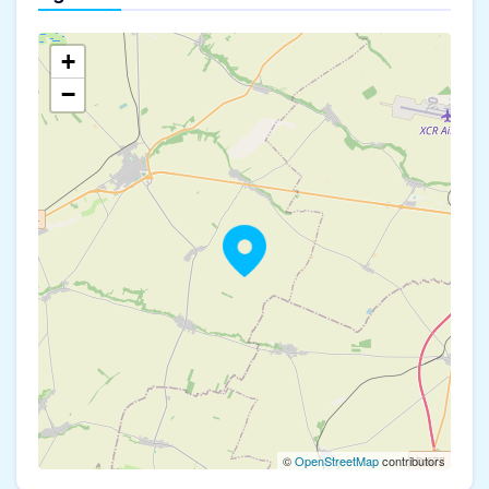
+
−
©
OpenStreetMap
contributors