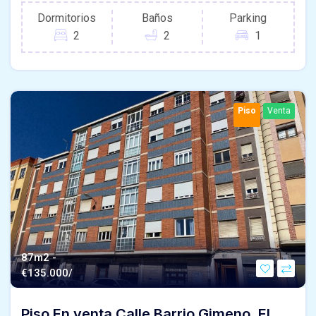
Dormitorios
Baños
Parking
2
2
1
Piso
Venta
87m2 -
€
135.000/
Piso En venta Calle Barrio Gimeno, El