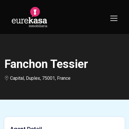
Skip
to
content
Fanchon Tessier
Capital, Duplex, 75001, France
Agent Detail