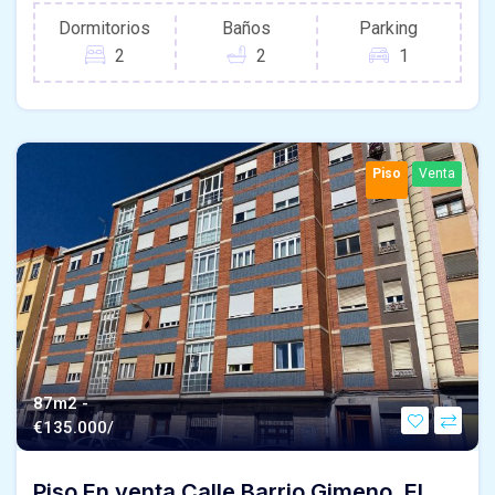
Dormitorios
Baños
Parking
2
2
1
Piso
Venta
87m2 -
€
135.000/
Piso En venta Calle Barrio Gimeno, El