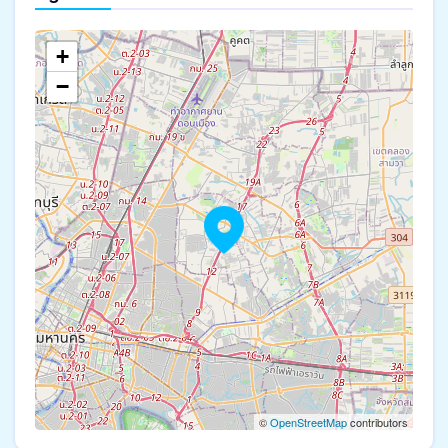
+
−
©
OpenStreetMap
contributors