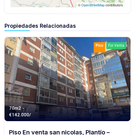
©
OpenStreetMap
contributors
Propiedades Relacionadas
Piso
For Venta
70m2 -
€
142.000/
Piso En venta san nicolas, Plantío –