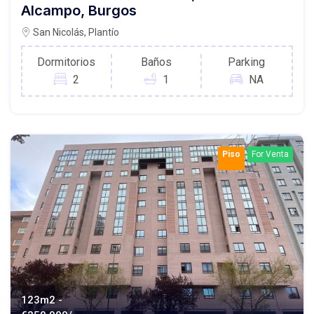
Alcampo, Burgos
San Nicolás, Plantío
Dormitorios
Baños
Parking
2
1
NA
Piso
For Venta
123m2 -