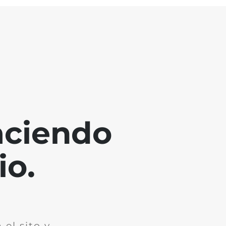
aciendo
io.
el sito y